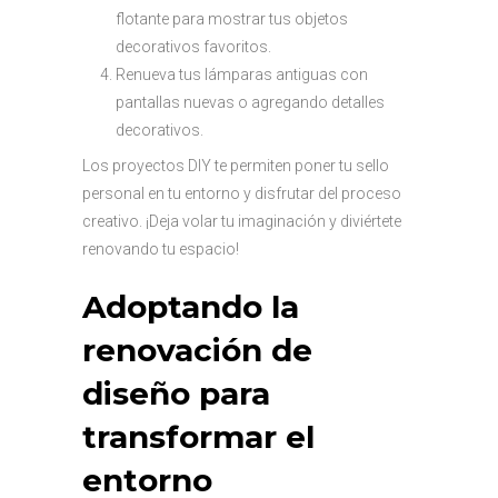
flotante para mostrar tus objetos
decorativos favoritos.
Renueva tus lámparas antiguas con
pantallas nuevas o agregando detalles
decorativos.
Los proyectos DIY te permiten poner tu sello
personal en tu entorno y disfrutar del proceso
creativo. ¡Deja volar tu imaginación y diviértete
renovando tu espacio!
Adoptando la
renovación de
diseño para
transformar el
entorno