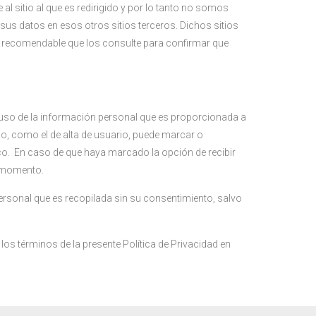
l sitio al que es redirigido y por lo tanto no somos
sus datos en esos otros sitios terceros. Dichos sitios
es recomendable que los consulte para confirmar que
l uso de la información personal que es proporcionada a
rio, como el de alta de usuario, puede marcar o
co. En caso de que haya marcado la opción de recibir
r momento.
ersonal que es recopilada sin su consentimiento, salvo
los términos de la presente Política de Privacidad en