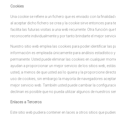
Cookies
Una cookie se refiere a un fichero que es enviado con la finalida
al aceptar dicho fichero se crea y la cookie sirve entonces para t
facilita las futuras visitas a una web recurrente. Otra función qu
reconocerte individualmente y por tanto brindarte el mejor servic
Nuestro sitio web emplea las cookies para poder identificar las p
información es empleada únicamente para análisis estadístico y
permanente. Usted puede eliminar las cookies en cualquier mom
ayudan a proporcionar un mejor servicio de los sitios web, está
usted, a menos de que usted así lo quiera y la proporcione direct
uso de cookies, sin embargo la mayoría de navegadores aceptan
mejor servicio web. También usted puede cambiar la configuració
declinan es posible que no pueda utilizar algunos de nuestros ser
Enlaces a Terceros
Este sitio web pudiera contener en laces a otros sitios que pudier