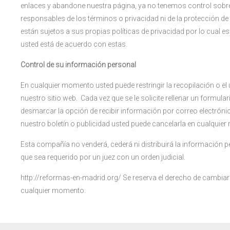
enlaces y abandone nuestra página, ya no tenemos control sobre a
responsables de los términos o privacidad ni de la protección de 
están sujetos a sus propias políticas de privacidad por lo cual 
usted está de acuerdo con estas.
Control de su información personal
En cualquier momento usted puede restringir la recopilación o e
nuestro sitio web. Cada vez que se le solicite rellenar un formula
desmarcar la opción de recibir información por correo electróni
nuestro boletín o publicidad usted puede cancelarla en cualquie
Esta compañía no venderá, cederá ni distribuirá la información p
que sea requerido por un juez con un orden judicial.
http://reformas-en-madrid.org/ Se reserva el derecho de cambiar 
cualquier momento.