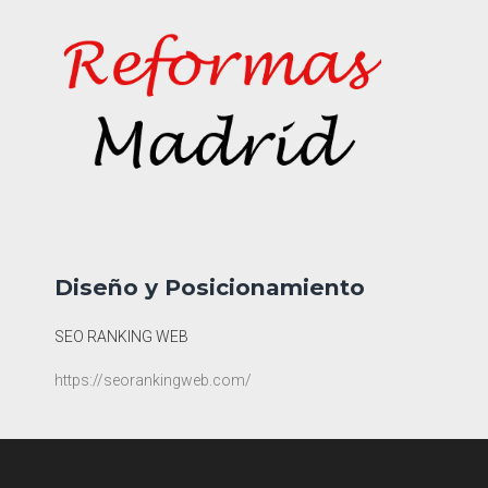
Diseño y Posicionamiento
SEO RANKING WEB
https://seorankingweb.com/