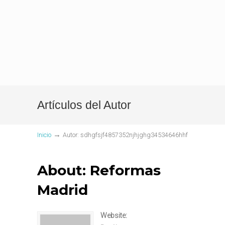
Artículos del Autor
→
Inicio
Autor: sdhgfsjf4857352njhjghg34534646hhf
About: Reformas
Madrid
Website: