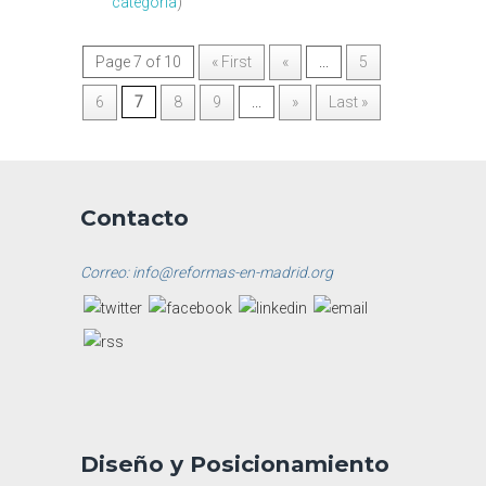
categoría
)
Page 7 of 10
« First
«
...
5
6
7
8
9
...
»
Last »
Contacto
Correo: info@reformas-en-madrid.org
Diseño y Posicionamiento